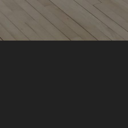
Fin
by
Alain Lafleur
|
Mai 1, 2026
|
Uncategorized
Le club des Archers de St-Hubert est fermé
après 50 ans d’existence. Merci à tous les
membres au cours de ces longues années.
.